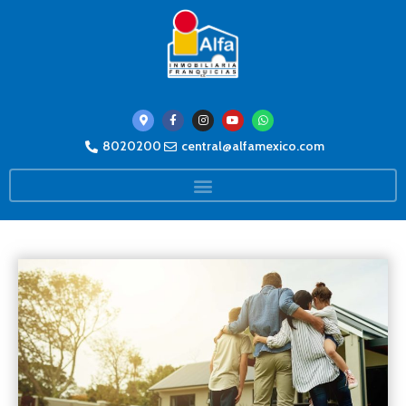
8020200
central@alfamexico.com