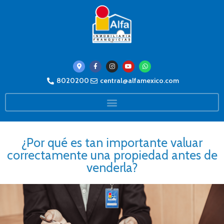
8020200
central@alfamexico.com
¿Por qué es tan importante valuar
correctamente una propiedad antes de
venderla?