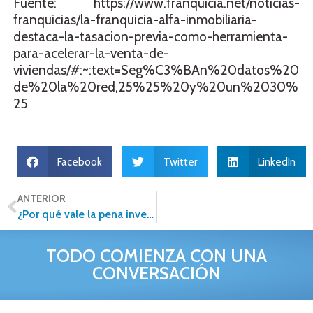
Fuente: https://www.franquicia.net/noticias-
franquicias/la-franquicia-alfa-inmobiliaria-
destaca-la-tasacion-previa-como-herramienta-
para-acelerar-la-venta-de-
viviendas/#:~:text=Seg%C3%BAn%20datos%20
de%20la%20red,25%25%20y%20un%2030%
25
Facebook
Twitter
LinkedIn
ANTERIOR
¿Por qué vale la pena invertir en una franquicia Alfa en 2026?
TODO COMIENZA CON UNA
CONVERSACIÓN