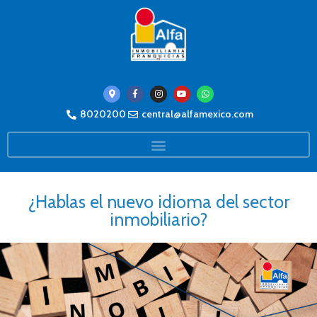
8020200
central@alfamexico.com
¿Hablas el nuevo idioma del sector
inmobiliario?