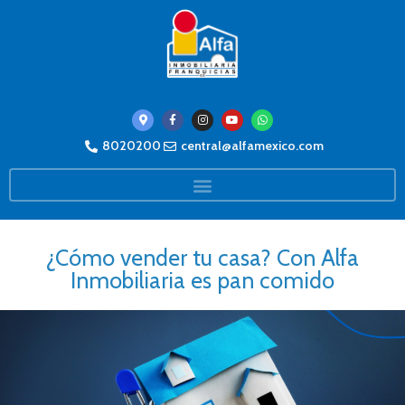
8020200
central@alfamexico.com
¿Cómo vender tu casa? Con Alfa
Inmobiliaria es pan comido